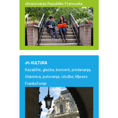
obrazovanja Republike Francuske.
KULTURA
Kazalište, glazba, koncerti, predavanja,
čitaonica, putovanja, izložbe, Mjesec
Frankofonije