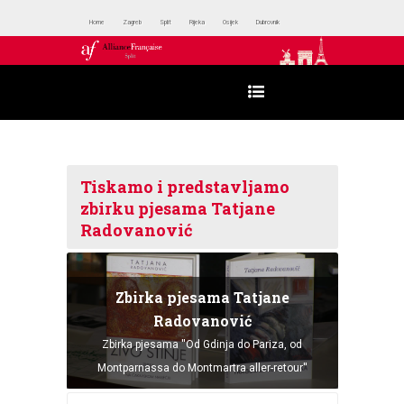
Home
Zagreb
Split
Rijeka
Osijek
Dubrovnik
Tiskamo i predstavljamo
zbirku pjesama Tatjane
Radovanović
Zbirka pjesama Tatjane
Radovanović
Zbirka pjesama ''Od Gdinja do Pariza, od
Montparnassa do Montmartra aller-retour''