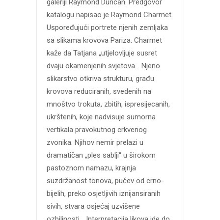
galeriji Raymond Duncan. Predgovor
katalogu napisao je Raymond Charmet.
Uspoređujući portrete njenih zemljaka
sa slikama krovova Pariza. Charmet
kaže da Tatjana „utjelovljuje susret
dvaju okamenjenih svjetova… Njeno
slikarstvo otkriva strukturu, građu
krovova reduciranih, svedenih na
mnoštvo trokuta, zbitih, ispresijecanih,
ukrštenih, koje nadvisuje sumorna
vertikala pravokutnog crkvenog
zvonika. Njihov nemir prelazi u
dramatičan „ples sablji“ u širokom
pastoznom namazu, krajnja
suzdržanost tonova, pučev od crno-
bijelih, preko osjetljivih iznijansiranih
sivih, stvara osjećaj uzvišene
ozbiljnosti… Interpretacija likova ide do