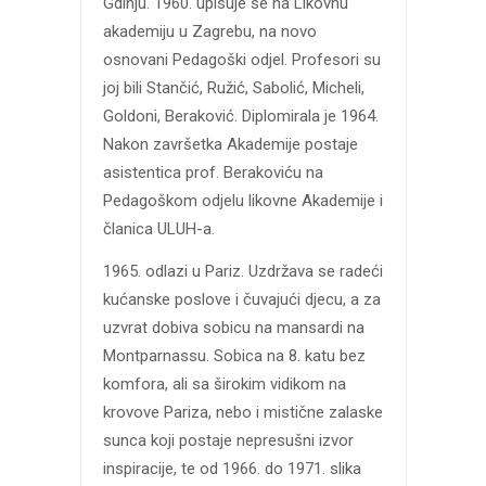
Gdinju. 1960. upisuje se na Likovnu
akademiju u Zagrebu, na novo
osnovani Pedagoški odjel. Profesori su
joj bili Stančić, Ružić, Sabolić, Micheli,
Goldoni, Beraković. Diplomirala je 1964.
Nakon završetka Akademije postaje
asistentica prof. Berakoviću na
Pedagoškom odjelu likovne Akademije i
članica ULUH-a.
1965. odlazi u Pariz. Uzdržava se radeći
kućanske poslove i čuvajući djecu, a za
uzvrat dobiva sobicu na mansardi na
Montparnassu. Sobica na 8. katu bez
komfora, ali sa širokim vidikom na
krovove Pariza, nebo i mistične zalaske
sunca koji postaje nepresušni izvor
inspiracije, te od 1966. do 1971. slika