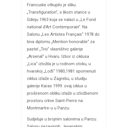
Francuske otkupilo je sliku
„Transfiguration“, s likom starice u
Gdinju 1963 koja se nalazi u „Le Fond
national d’Art Contemporain“. Na
Salonu „Les Artistes Français“ 1978 do
biva diplomu „Mention honorable“ za
pastel „Trio“ vlasništvo galerije
„Arsenal“ u Hvaru. Izbor iz ciklusa
„Lica“ izložila je u rodnom otoku, u
hvarskoj „Lođi“ 1980,1981 spomenuti
ciklus izlaže u Zagrebu, u studiju
galerije Karas 1999. ovaj ciklus u
proširenom obliku izlaže u izložbenom
prostoru crkve Saint-Pierre na
Montmartre-u u Parizu.
Sudjeluje u brojnim salonima u Parizu:
Salonu nezavisnih, Jesenskim