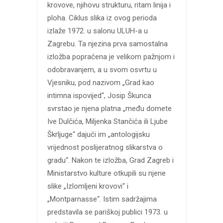
krovove, njihovu strukturu, ritam linija i
ploha. Ciklus slika iz ovog perioda
izlaže 1972. u salonu ULUH-a u
Zagrebu. Ta njezina prva samostalna
izložba popraćena je velikom pažnjom i
odobravanjem, a u svom osvrtu u
Vjesniku, pod nazivom „Grad kao
intimna ispovijed“, Josip Škunca
svrstao je njena platna „među domete
Ive Dulčića, Miljenka Stančića ili Ljube
Škrljuge“ dajući im „antologijsku
vrijednost poslijeratnog slikarstva o
gradu“. Nakon te izložba, Grad Zagreb i
Ministarstvo kulture otkupili su njene
slike „Izlomljeni krovovi“ i
„Montparnasse“. Istim sadržajima
predstavila se pariškoj publici 1973. u