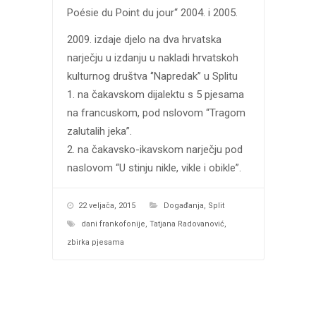
Poésie du Point du jour“ 2004. i 2005.
2009. izdaje djelo na dva hrvatska
narječju u izdanju u nakladi hrvatskoh
kulturnog društva ‘’Napredak’’ u Splitu
1. na čakavskom dijalektu s 5 pjesama
na francuskom, pod nslovom “Tragom
zalutalih jeka”.
2. na čakavsko-ikavskom narječju pod
naslovom “U stinju nikle, vikle i obikle”.
22 veljača, 2015
Događanja
,
Split
dani frankofonije
,
Tatjana Radovanović
,
zbirka pjesama