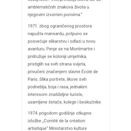
amblematičnih znakova života u
njegovim izvornim porivima.“
1971. zbog ograničenog prostora
napušta mansardu, potpuno se
posvećuje slikarstvu i odlazi u novu
avanturu. Penje se na Montmartre i
pridružuje se koloniji umjetnika,
pristiglih sa svih strana svijeta,
privučeni značenjem slavne École de
Paris. Slika portrete, likove svih
podneblja, boja i rasa, jednakim
interesom znatiželjne turiste,
usamljene šetače, kolege i beskućnike.
1974. prigodom godišnje otkupne
izložbe „Comité de la création
artisitique“ Ministarstvo kulture