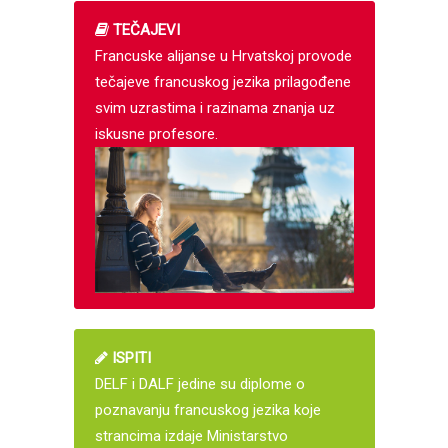
TEČAJEVI
Francuske alijanse u Hrvatskoj provode
tečajeve francuskog jezika prilagođene
svim uzrastima i razinama znanja uz
iskusne profesore.
ISPITI
DELF i DALF jedine su diplome o
poznavanju francuskog jezika koje
strancima izdaje Ministarstvo