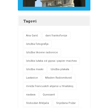
Tagovi
Ana Garić
dani frankofonije
Izložba fotografija
Izložba likovne radionice
Izložba lutaka od gipsa i papier machea
Izložba maski
Izložba plakata
Lastavice
Mladen Radovniković
mreža Francuskih alijansi u Hrvatskoj
nastava
Quessant
Slobodan Brkljača
Snježana Požar