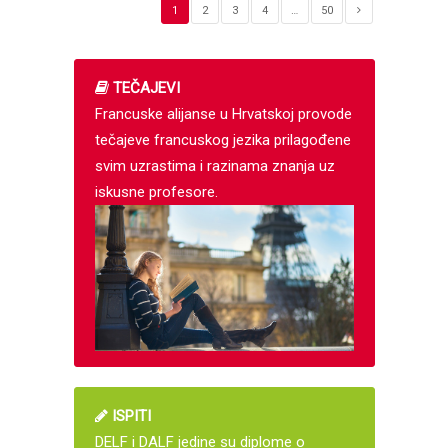
1
2
3
4
…
50
TEČAJEVI
Francuske alijanse u Hrvatskoj provode
tečajeve francuskog jezika prilagođene
svim uzrastima i razinama znanja uz
iskusne profesore.
ISPITI
DELF i DALF jedine su diplome o