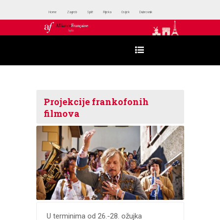
Home
Zagreb
Split
Rijeka
Osijek
Dubrovnik
Projekcije frankofonih
filmova
U terminima od 26.-28. ožujka