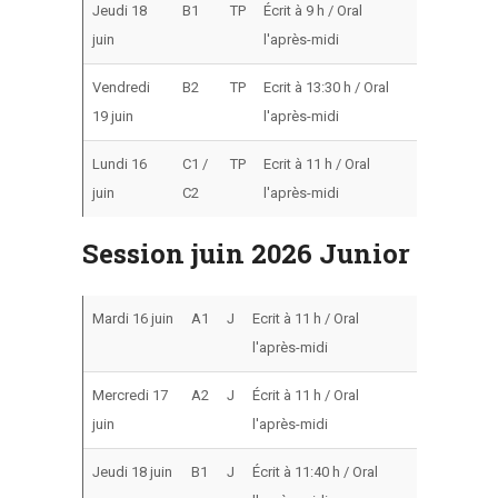
Jeudi 18
B1
TP
Écrit à 9 h / Oral
juin
l'après-midi
Vendredi
B2
TP
Ecrit à 13:30 h / Oral
19 juin
l'après-midi
Lundi 16
C1 /
TP
Ecrit à 11 h / Oral
juin
C2
l'après-midi
Session juin 2026 Junior
Mardi 16 juin
A1
J
Ecrit à 11 h / Oral
l'après-midi
Mercredi 17
A2
J
Écrit à 11 h / Oral
juin
l'après-midi
Jeudi 18 juin
B1
J
Écrit à 11:40 h / Oral