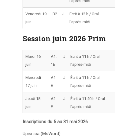
l'après-midi
Vendredi 19
B2
J
Ecrit à 12 h / Oral
juin
l'après-midi
Session juin 2026 Prim
Mardi 16
A1.
J
Ecrit à 11 h / Oral
juin
1E
l'après-midi
Mercredi
A1
J
Écrit à 11 h / Oral
17 juin
E
l'après-midi
Jeudi 18
A2
J
Écrit à 11:40 h / Oral
juin
E
l'après-midi
Inscriptions du 5 au 31 mai 2026
Upisnica (MsWord)