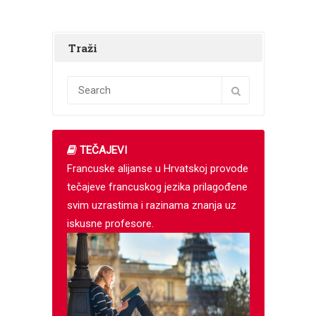
Traži
TEČAJEVI
Francuske alijanse u Hrvatskoj provode
tečajeve francuskog jezika prilagođene
svim uzrastima i razinama znanja uz
iskusne profesore.