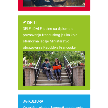
ISPITI
DELF i DALF jedine su diplome o
poznavanju francuskog jezika koje
strancima izdaje Ministarstvo
obrazovanja Republike Francuske.
KULTURA
Kazalište, glazba, koncerti, predavanja,