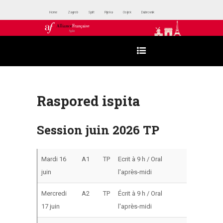
Home
Zagreb
Split
Rijeka
Osijek
Dubrovnik
Raspored ispita
Session juin 2026 TP
Mardi 16
A1
TP
Ecrit à 9 h / Oral
juin
l'après-midi
Mercredi
A2
TP
Écrit à 9 h / Oral
17 juin
l'après-midi