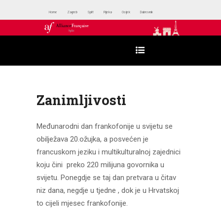
Home
Zagreb
Split
Rijeka
Osijek
Dubrovnik
Zanimljivosti
Međunarodni dan frankofonije u svijetu se
obilježava 20.ožujka, a posvećen je
francuskom jeziku i multikulturalnoj zajednici
koju čini preko 220 milijuna govornika u
svijetu. Ponegdje se taj dan pretvara u čitav
niz dana, negdje u tjedne , dok je u Hrvatskoj
to cijeli mjesec frankofonije.