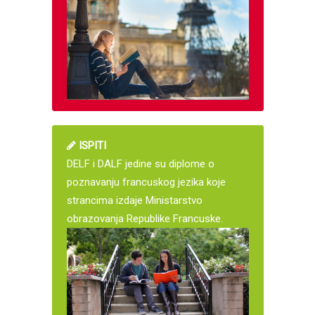
ISPITI
DELF i DALF jedine su diplome o
poznavanju francuskog jezika koje
strancima izdaje Ministarstvo
obrazovanja Republike Francuske.