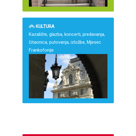
KULTURA
Kazalište, glazba, koncerti, predavanja,
čitaonica, putovanja, izložbe, Mjesec
Frankofonije