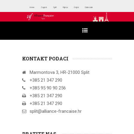
Home
Zagreb
Split
Rijeka
Osijek
Dubrovnik
KONTAKT PODACI
Marmontova 3, HR-21000 Split
+385 21 347 290
+385 95 90 90 256
+385 21 347 290
+385 21 347 290
split@alliance-francaise.hr
PRATITE NAS