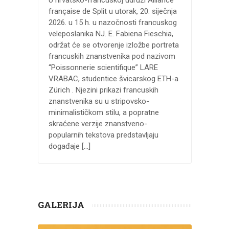
française de Split u utorak, 20. siječnja
2026. u 15 h. u nazočnosti francuskog
veleposlanika NJ. E. Fabiena Fieschia,
održat će se otvorenje izložbe portreta
francuskih znanstvenika pod nazivom
“Poissonnerie scientifique” LARE
VRABAC, studentice švicarskog ETH-a
Zürich . Njezini prikazi francuskih
znanstvenika su u stripovsko-
minimalističkom stilu, a popratne
skraćene verzije znanstveno-
popularnih tekstova predstavljaju
događaje […]
GALERIJA