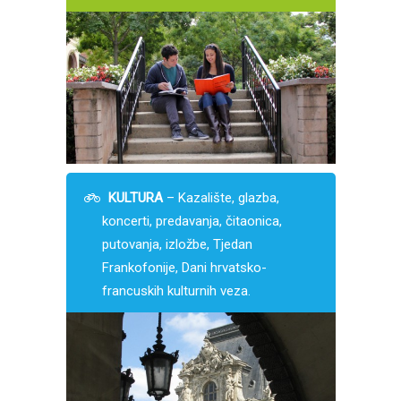
KULTURA
– Kazalište, glazba,
koncerti, predavanja, čitaonica,
putovanja, izložbe, Tjedan
Frankofonije, Dani hrvatsko-
francuskih kulturnih veza.