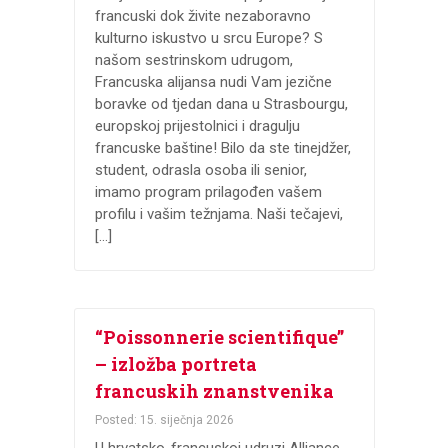
francuski dok živite nezaboravno
kulturno iskustvo u srcu Europe? S
našom sestrinskom udrugom,
Francuska alijansa nudi Vam jezične
boravke od tjedan dana u Strasbourgu,
europskoj prijestolnici i dragulju
francuske baštine! Bilo da ste tinejdžer,
student, odrasla osoba ili senior,
imamo program prilagođen vašem
profilu i vašim težnjama. Naši tečajevi,
[…]
“Poissonnerie scientifique”
– izložba portreta
francuskih znanstvenika
Posted: 15. siječnja 2026
U hrvatsko-francuskoj udruzi Alliance