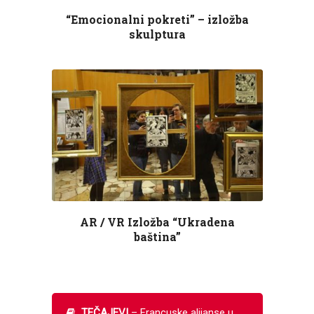
“Emocionalni pokreti” – izložba
skulptura
AR / VR Izložba “Ukradena
baština”
TEČAJEVI
– Francuske alijanse u