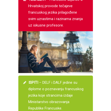
Hrvatskoj provode tečajeve
francuskog jezika prilagođene
svim uzrastima i razinama znanja
uz iskusne profesore.
ISPITI
– DELF i DALF jedine su
diplome o poznavanju francuskog
jezika koje strancima izdaje
Ministarstvo obrazovanja
Republike Francuske.