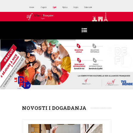
Home
Zagreb
Split
Rijeka
Osijek
Dubrovnik
NOVOSTI I DOGAĐANJA