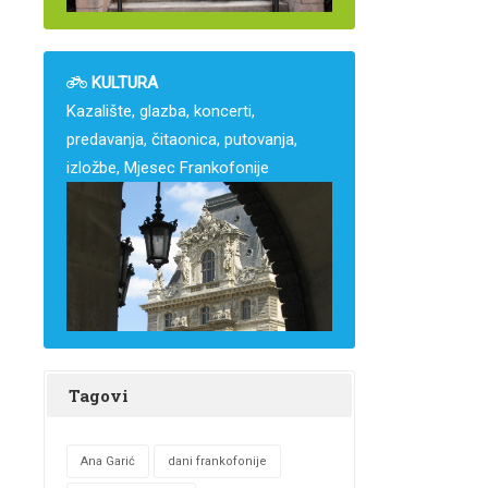
KULTURA
Kazalište, glazba, koncerti,
predavanja, čitaonica, putovanja,
izložbe, Mjesec Frankofonije
Tagovi
Ana Garić
dani frankofonije