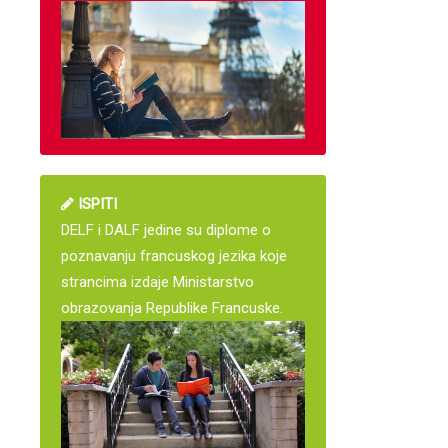
ISPITI
DELF i DALF jedine su diplome o
poznavanju francuskog jezika koje
strancima izdaje Ministarstvo
obrazovanja Republike Francuske.