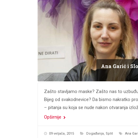
Ana Garić i Sl
Zašto stavljamo maske? Zašto nas to uzbuđuj
Bijeg od svakodnevice? Da bismo nakratko proži
– pitanja su koja se nude nakon otvaranja izlo
Opširnije
09 veljača, 2015
Događanja
,
Split
Ana Gar