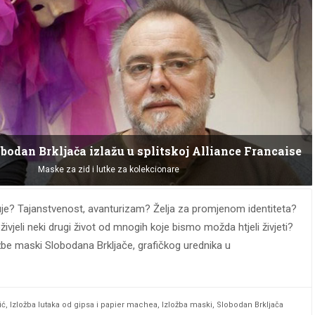
obodan Brkljača izlažu u splitskoj Alliance Francaise
Maske za zid i lutke za kolekcionare
e? Tajanstvenost, avanturizam? Želja za promjenom identiteta?
vjeli neki drugi život od mnogih koje bismo možda htjeli živjeti?
žbe maski Slobodana Brkljače, grafičkog urednika u
ić
,
Izložba lutaka od gipsa i papier machea
,
Izložba maski
,
Slobodan Brkljača