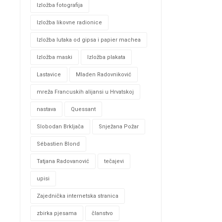
Izložba fotografija
Izložba likovne radionice
Izložba lutaka od gipsa i papier machea
Izložba maski
Izložba plakata
Lastavice
Mladen Radovniković
mreža Francuskih alijansi u Hrvatskoj
nastava
Quessant
Slobodan Brkljača
Snježana Požar
Sébastien Blond
Tatjana Radovanović
tečajevi
upisi
Zajednička internetska stranica
zbirka pjesama
članstvo