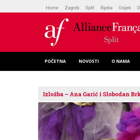
Home
Zagreb
Split
Rijeka
Osijek
D
POČETNA
NOVOSTI
O NAMA
Izložba – Ana Garić i Slobodan Br