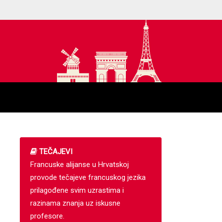
TEČAJEVI
Francuske alijanse u Hrvatskoj
provode tečajeve francuskog jezika
prilagođene svim uzrastima i
razinama znanja uz iskusne
profesore.