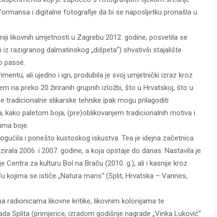
rformansa i digitalne fotografije da bi se naposljetku pronašla u
iji likovnih umjetnosti u Zagrebu 2012. godine, posvetila se
 i iz razigranog dalmatinskog „dišpeta“) shvativši stajalište
vo passé.
entu, ali ujedno i igri, produbila je svoj umjetnički izraz kroz
em na preko 20 žiriranih grupnih izložbi, što u Hrvatskoj, što u
 tradicionalne slikarske tehnike ipak mogu prilagoditi
 kako paletom boja, (pre)oblikovanjem tradicionalnih motiva i
ima boje.
mogućila i ponešto kustoskog iskustva. Tea je idejna začetnica
izirala 2006. i 2007. godine, a koja opstaje do danas. Nastavila je
je Centra za kulturu Bol na Braču (2010. g.), ali i kasnije kroz
đu kojima se ističe „Natura maris“ (Split, Hrvatska – Vannes,
a radionicama likovne kritike, likovnim kolonijama te
a Splita (primjerice, izradom godišnje nagrade „Vinka Luković“