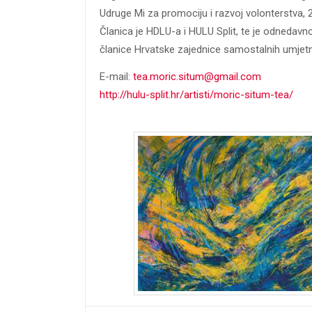
Udruge Mi za promociju i razvoj volonterstva, 2
Članica je HDLU-a i HULU Split, te je odnedav
članice Hrvatske zajednice samostalnih umjetn
E-mail:
tea.moric.situm@gmail.com
http://hulu-split.hr/artisti/moric-situm-tea/