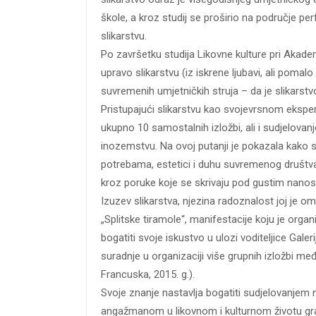
škole, a kroz studij se proširio na područje pe
slikarstvu.
Po završetku studija Likovne kulture pri Akadem
upravo slikarstvu (iz iskrene ljubavi, ali pomalo
suvremenih umjetničkih struja – da je slikarst
Pristupajući slikarstvu kao svojevrsnom eksperim
ukupno 10 samostalnih izložbi, ali i sudjelovanj
inozemstvu. Na ovoj putanji je pokazala kako se
potrebama, estetici i duhu suvremenog društva,
kroz poruke koje se skrivaju pod gustim nanos
Izuzev slikarstva, njezina radoznalost joj je o
„Splitske tiramole“, manifestacije koju je organ
bogatiti svoje iskustvo u ulozi voditeljice Galeri
suradnje u organizaciji više grupnih izložbi me
Francuska, 2015. g.).
Svoje znanje nastavlja bogatiti sudjelovanjem n
angažmanom u likovnom i kulturnom životu grad