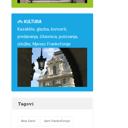
KULTURA
Kazalište, glazba, koncerti,
predavanja, čitaonica, putovanja,
izložbe, Mjesec Frankofonije
Tagovi
Ana Garić
dani frankofonije