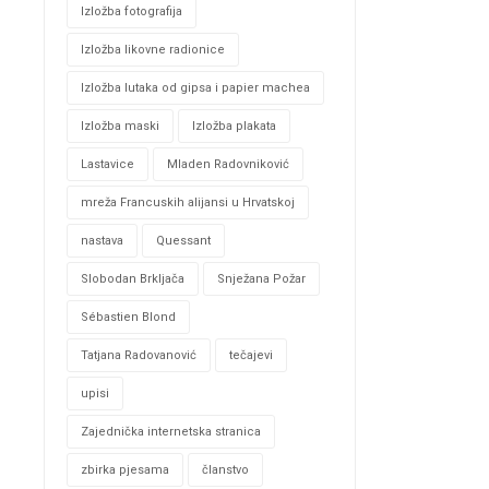
Izložba fotografija
Izložba likovne radionice
Izložba lutaka od gipsa i papier machea
Izložba maski
Izložba plakata
Lastavice
Mladen Radovniković
mreža Francuskih alijansi u Hrvatskoj
nastava
Quessant
Slobodan Brkljača
Snježana Požar
Sébastien Blond
Tatjana Radovanović
tečajevi
upisi
Zajednička internetska stranica
zbirka pjesama
članstvo