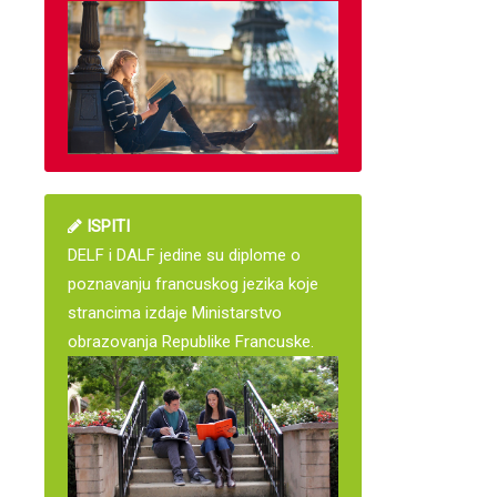
ISPITI
DELF i DALF jedine su diplome o
poznavanju francuskog jezika koje
strancima izdaje Ministarstvo
obrazovanja Republike Francuske.