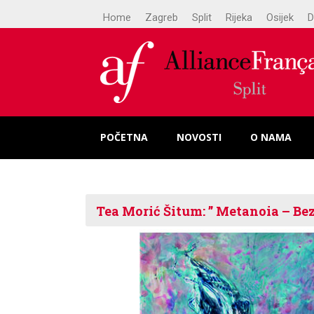
Home
Zagreb
Split
Rijeka
Osijek
D
POČETNA
NOVOSTI
O NAMA
Tea Morić Šitum: ” Metanoia – Bez