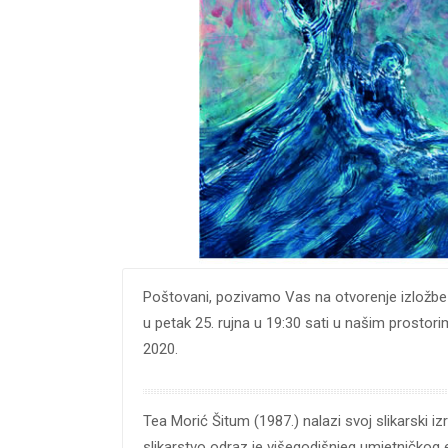
Poštovani, pozivamo Vas na otvorenje izložbe
u petak 25. rujna u 19:30 sati u našim prostor
2020.
Tea Morić Šitum (1987.) nalazi svoj slikarski i
slikarstvo odraz je višegodišnjeg umjetničkog 