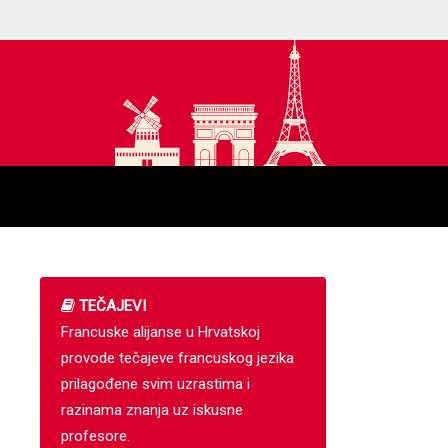
TEČAJEVI
Francuske alijanse u Hrvatskoj
provode tečajeve francuskog jezika
prilagođene svim uzrastima i
razinama znanja uz iskusne
profesore.