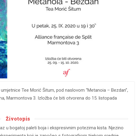
 umjetnice Tee Morić Šitum, pod naslovom “Metanoia – Bezdan”,
ima, Marmontova 3. Izložba će biti otvorena do 15. listopada
Životopis
zraz u bogatoj paleti boja i ekspresivnim potezima kista. Njezino
eksperimenta koji je započeo s fotografijom tijekom srednje