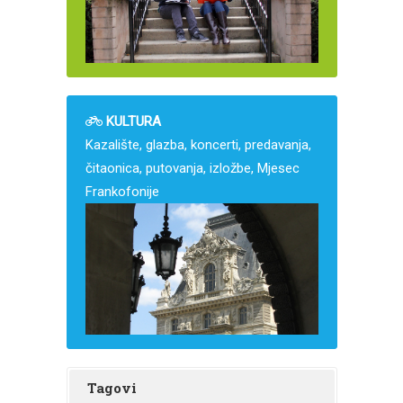
KULTURA
Kazalište, glazba, koncerti, predavanja,
čitaonica, putovanja, izložbe, Mjesec
Frankofonije
Tagovi