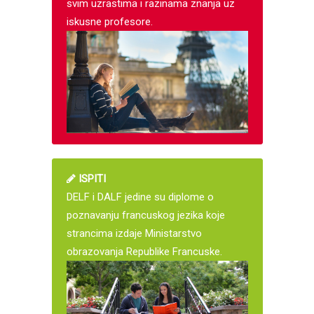
svim uzrastima i razinama znanja uz
iskusne profesore.
ISPITI
DELF i DALF jedine su diplome o
poznavanju francuskog jezika koje
strancima izdaje Ministarstvo
obrazovanja Republike Francuske.