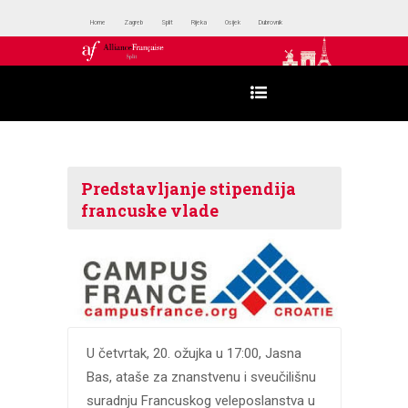
Home
Zagreb
Split
Rijeka
Osijek
Dubrovnik
Predstavljanje stipendija
francuske vlade
U četvrtak, 20. ožujka u 17:00, Jasna
Bas, ataše za znanstvenu i sveučilišnu
suradnju Francuskog veleposlanstva u