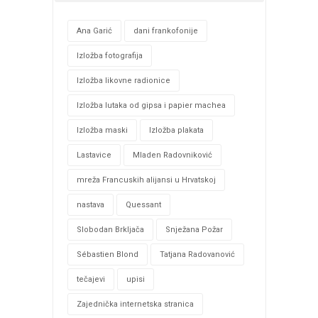
Ana Garić
dani frankofonije
Izložba fotografija
Izložba likovne radionice
Izložba lutaka od gipsa i papier machea
Izložba maski
Izložba plakata
Lastavice
Mladen Radovniković
mreža Francuskih alijansi u Hrvatskoj
nastava
Quessant
Slobodan Brkljača
Snježana Požar
Sébastien Blond
Tatjana Radovanović
tečajevi
upisi
Zajednička internetska stranica