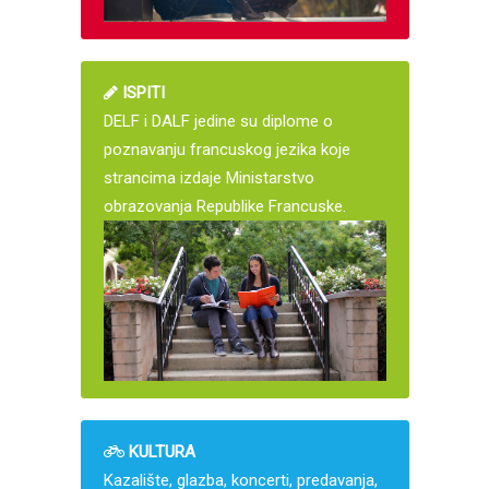
ISPITI
DELF i DALF jedine su diplome o
poznavanju francuskog jezika koje
strancima izdaje Ministarstvo
obrazovanja Republike Francuske.
KULTURA
Kazalište, glazba, koncerti, predavanja,