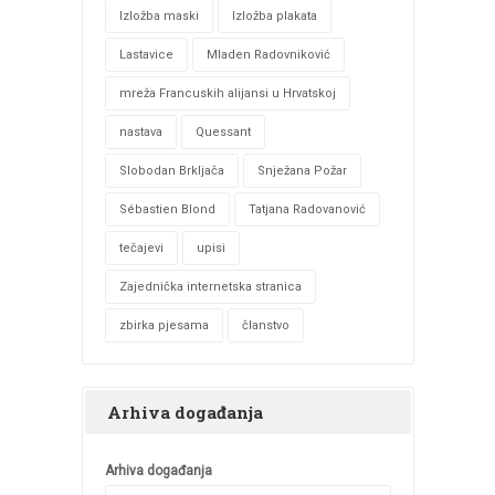
Izložba maski
Izložba plakata
Lastavice
Mladen Radovniković
mreža Francuskih alijansi u Hrvatskoj
nastava
Quessant
Slobodan Brkljača
Snježana Požar
Sébastien Blond
Tatjana Radovanović
tečajevi
upisi
Zajednička internetska stranica
zbirka pjesama
članstvo
Arhiva događanja
Arhiva događanja