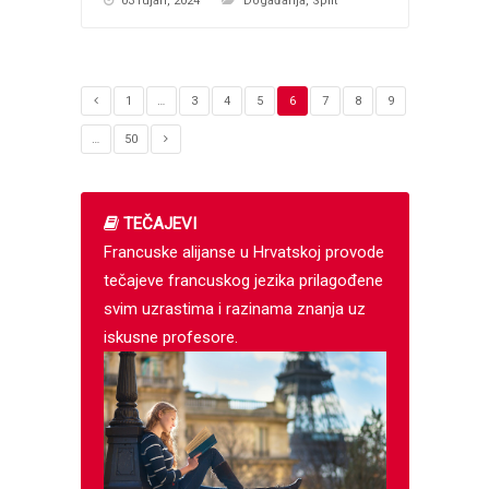
03 rujan, 2024
Događanja
,
Split
1
…
3
4
5
6
7
8
9
…
50
TEČAJEVI
Francuske alijanse u Hrvatskoj provode
tečajeve francuskog jezika prilagođene
svim uzrastima i razinama znanja uz
iskusne profesore.