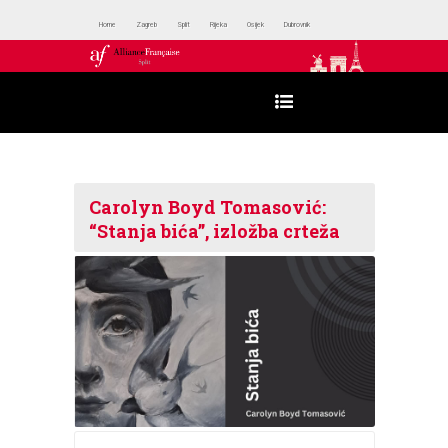
Home
Zagreb
Split
Rijeka
Osijek
Dubrovnik
Carolyn Boyd Tomasović:
“Stanja bića”, izložba crteža