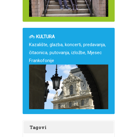
KULTURA
Kazalište, glazba, koncerti, predavanja,
čitaonica, putovanja, izložbe, Mjesec
Frankofonije
Tagovi