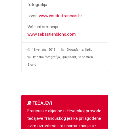
fotografija.
Izvor:
www.institutfrancais.hr
Više informacija :
www.sebastienblond.com
18 veljača, 2015
Događanja
,
Split
Izložba fotografija
,
Quessant
,
Sébastien
Blond
TEČAJEVI
Francuske alijanse u Hrvatskoj provode
tečajeve francuskog jezika prilagođene
svim uzrastima i razinama znanja uz