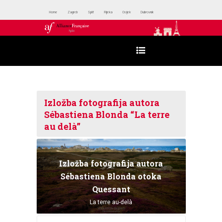
Home
Zagreb
Split
Rijeka
Osijek
Dubrovnik
Izložba fotografija autora
Sébastiena Blonda “La terre
au delà”
Izložba fotografija autora
Sébastiena Blonda otoka
Quessant
La terre au-delà