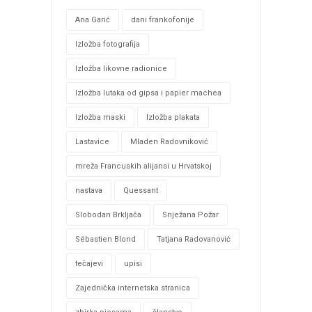
Ana Garić
dani frankofonije
Izložba fotografija
Izložba likovne radionice
Izložba lutaka od gipsa i papier machea
Izložba maski
Izložba plakata
Lastavice
Mladen Radovniković
mreža Francuskih alijansi u Hrvatskoj
nastava
Quessant
Slobodan Brkljača
Snježana Požar
Sébastien Blond
Tatjana Radovanović
tečajevi
upisi
Zajednička internetska stranica