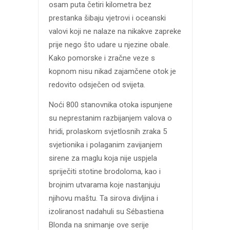
osam puta četiri kilometra bez
prestanka šibaju vjetrovi i oceanski
valovi koji ne nalaze na nikakve zapreke
prije nego što udare u njezine obale.
Kako pomorske i zračne veze s
kopnom nisu nikad zajamčene otok je
redovito odsječen od svijeta.
Noći 800 stanovnika otoka ispunjene
su neprestanim razbijanjem valova o
hridi, prolaskom svjetlosnih zraka 5
svjetionika i polaganim zavijanjem
sirene za maglu koja nije uspjela
spriječiti stotine brodoloma, kao i
brojnim utvarama koje nastanjuju
njihovu maštu. Ta sirova divljina i
izoliranost nadahuli su Sébastiena
Blonda na snimanje ove serije