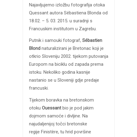
Najavljujemo izložbu fotografija otoka
Quessant autora Sébastiena Blonda od
18.02. – 5. 03. 2015. u suradnji s
Francuskim institutom u Zagrebu.
Putnik i samouki fotograf,
Sébastien
Blond
naturalizirani je Bretonac koji je
otkrio Sloveniju 2002. tijekom putovanja
Europom na biciklu od zapada prema
istoku. Nekoliko godina kasnije
nastanio se u Sloveniji gdje predaje
francuski.
Tijekom boravka na bretonskom
otoku
Ouessant
bio je pod jakim
dojmom samoće i divljine. Na
najudaljenijoj točci bretonske
regije Finistère, tu hrid površine