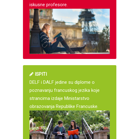
iskusne profesore.
ISPITI
DELF i DALF jedine su diplome o
poznavanju francuskog jezika koje
strancima izdaje Ministarstvo
obrazovanja Republike Francuske.