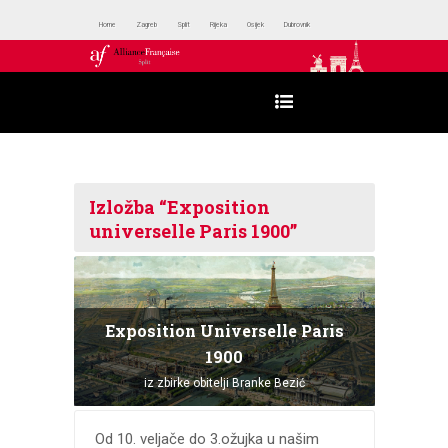
Home
Zagreb
Split
Rijeka
Osijek
Dubrovnik
Izložba “Exposition
universelle Paris 1900”
Exposition Universelle Paris
1900
iz zbirke obitelji Branke Bezić
Od 10. veljače do 3.ožujka u našim