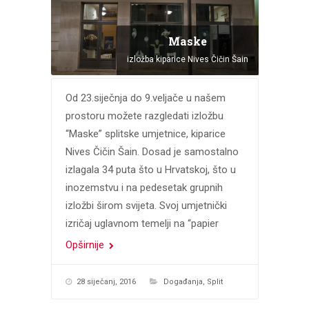
Maske
izložba kiparice Nives Čičin Šain
Od 23.siječnja do 9.veljače u našem
prostoru možete razgledati izložbu
“Maske” splitske umjetnice, kiparice
Nives Čičin Šain. Dosad je samostalno
izlagala 34 puta što u Hrvatskoj, što u
inozemstvu i na pedesetak grupnih
izložbi širom svijeta. Svoj umjetnički
izričaj uglavnom temelji na “papier
Opširnije
28 siječanj, 2016
Događanja
,
Split