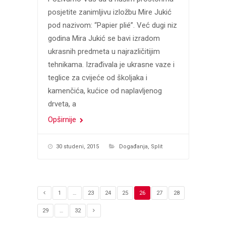
posjetite zanimljivu izložbu Mire Jukić
pod nazivom: “Papier plié”. Već dugi niz
godina Mira Jukić se bavi izradom
ukrasnih predmeta u najrazličitijim
tehnikama. Izrađivala je ukrasne vaze i
teglice za cvijeće od školjaka i
kamenčića, kućice od naplavljenog
drveta, a
Opširnije
30 studeni, 2015
Događanja
,
Split
1
…
23
24
25
26
27
28
29
…
32