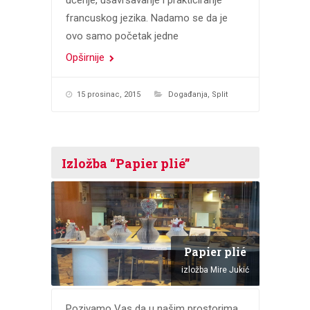
učenje, usavršavanje i prakticiranje
francuskog jezika. Nadamo se da je
ovo samo početak jedne
Opširnije
15 prosinac, 2015
Događanja
,
Split
Izložba “Papier plié”
Papier plié
izložba Mire Jukić
Pozivamo Vas da u našim prostorima