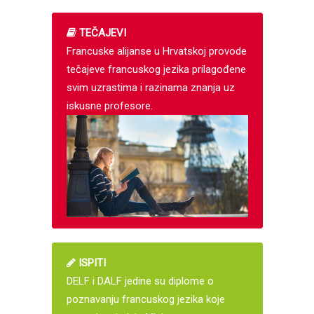
TEČAJEVI
Francuske alijanse u Hrvatskoj provode
tečajeve francuskog jezika prilagođene
svim uzrastima i razinama znanja uz
iskusne profesore.
ISPITI
DELF i DALF jedine su diplome o
poznavanju francuskog jezika koje