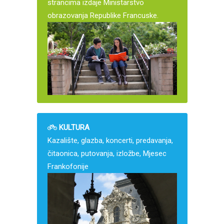
strancima izdaje Ministarstvo
obrazovanja Republike Francuske.
KULTURA
Kazalište, glazba, koncerti, predavanja,
čitaonica, putovanja, izložbe, Mjesec
Frankofonije